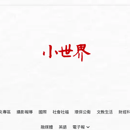
我們立足小世界，學習記錄浩瀚蒼穹
世新大學小世界
炎專區
攝影報導
國際
社會社福
環保公衛
文教生活
財經
融媒體
英語
電子報