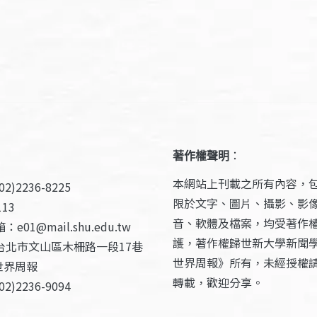
著作權聲明
：
本網站上刊載之所有內容，
2)2236-8225
限於文字、圖片、攝影、影
13
音、軟體及檔案，均受著作
e01@mail.shu.edu.tw
護，著作權歸世新大學新聞
台北市文山區木柵路一段17巷
世界周報》所有，未經授權
世界周報
轉載，歡迎分享。
2)2236-9094