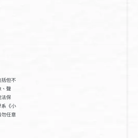
包括但不
像、聲
權法保
學系《小
請勿任意