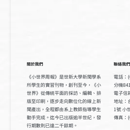
關於我們
聯絡我們
《小世界周報》是世新大學新聞學系
電話：(0
所學生的實習刊物，創刊至今，《小
分機841
世界》從傳統平面的採訪、編輯、排
電子信箱：
版至印刷，逐步走向數位化的線上新
地址：
聞產出，全程都由系上教師指導學生
1號 小
動手完成。迄今已出版逾半世紀，發
傳真：(0
行期數則已達二千餘期。