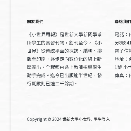
關於我們
聯絡我們
《小世界周報》是世新大學新聞學系
電話：(0
所學生的實習刊物，創刊至今，《小
分機841
世界》從傳統平面的採訪、編輯、排
電子信箱：
版至印刷，逐步走向數位化的線上新
地址：
聞產出，全程都由系上教師指導學生
1號 小
動手完成。迄今已出版逾半世紀，發
傳真：(0
行期數則已達二千餘期。
Copyright © 2024
世新大學小世界
.
學生登入