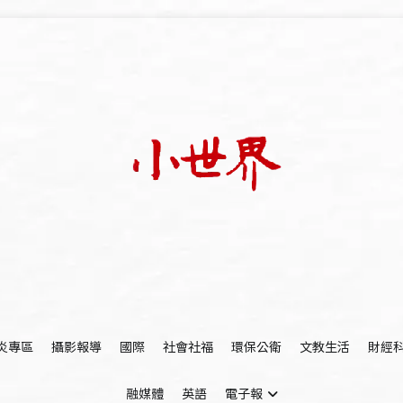
我們立足小世界，學習記錄浩瀚蒼穹
世新大學小世界
炎專區
攝影報導
國際
社會社福
環保公衛
文教生活
財經
融媒體
英語
電子報