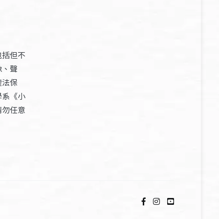
包括但不
像、聲
權法保
學系《小
請勿任意