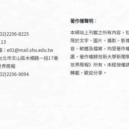
著作權聲明
：
本網站上刊載之所有內容，
2)2236-8225
限於文字、圖片、攝影、影
13
音、軟體及檔案，均受著作
e01@mail.shu.edu.tw
護，著作權歸世新大學新聞
台北市文山區木柵路一段17巷
世界周報》所有，未經授權
世界周報
轉載，歡迎分享。
2)2236-9094