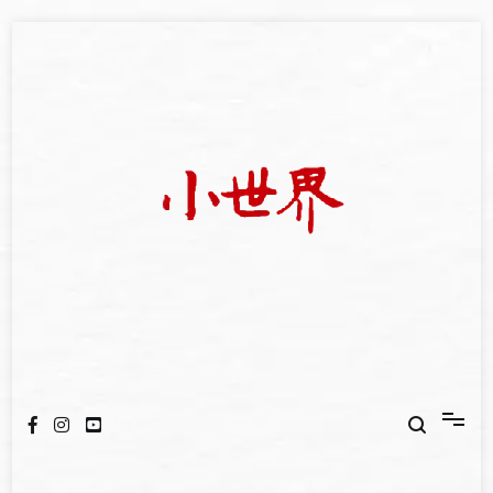
Skip
to
content
我們立足小世界，學習記錄浩瀚蒼穹
世新大學小世界