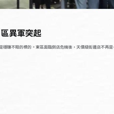
山區異軍突起
是穩賺不賠的標的。東區面臨倒店危機後，天價級街邊店不再是