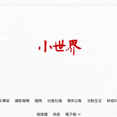
我們立足小世界，學習記錄浩瀚蒼穹
世新大學小世界
炎專區
攝影報導
國際
社會社福
環保公衛
文教生活
財經
融媒體
英語
電子報