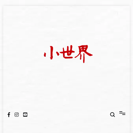
Skip
to
content
我們立足小世界，學習記錄浩瀚蒼穹
世新大學小世界