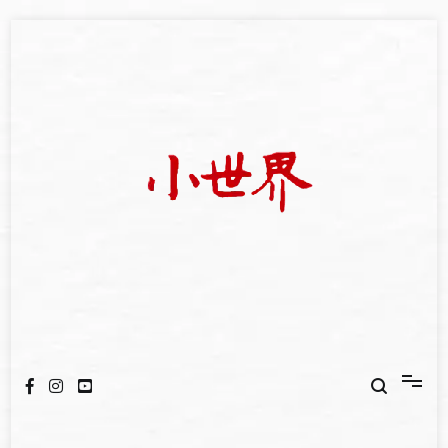
Skip
to
content
我們立足小世界，學習記錄浩瀚蒼穹
世新大學小世界