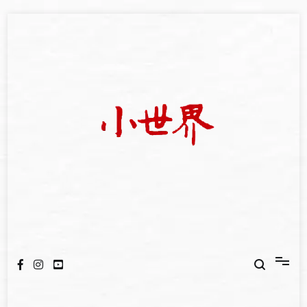
Skip
to
content
我們立足小世界，學習記錄浩瀚蒼穹
世新大學小世界