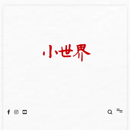
Skip
to
content
我們立足小世界，學習記錄浩瀚蒼穹
世新大學小世界