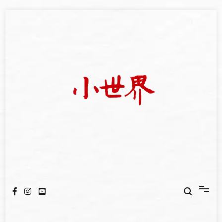
Skip
to
content
我們立足小世界，學習記錄浩瀚蒼穹
世新大學小世界