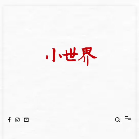
Skip
to
content
我們立足小世界，學習記錄浩瀚蒼穹
世新大學小世界