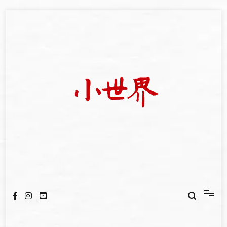
Skip
to
content
我們立足小世界，學習記錄浩瀚蒼穹
世新大學小世界