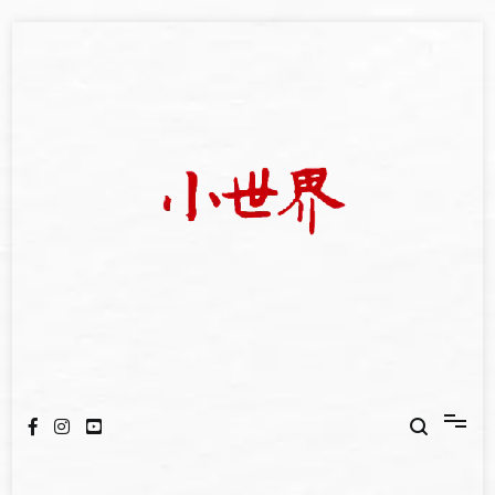
Skip
to
content
我們立足小世界，學習記錄浩瀚蒼穹
世新大學小世界