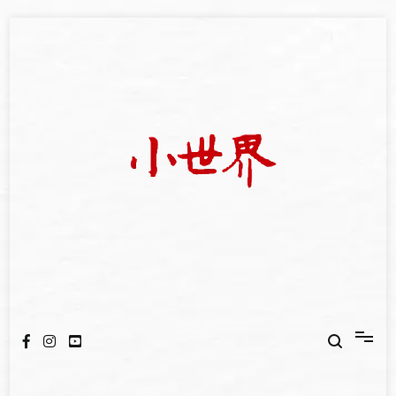
Skip
to
content
我們立足小世界，學習記錄浩瀚蒼穹
世新大學小世界