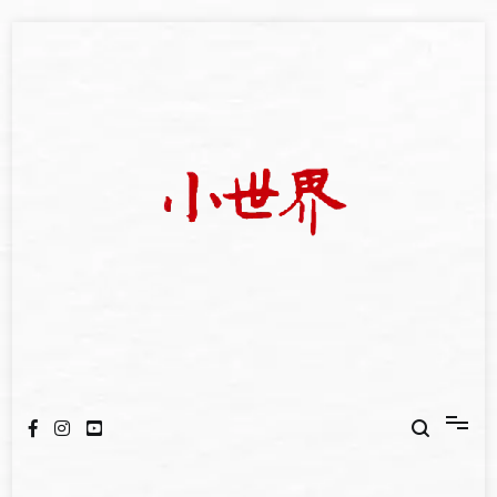
Skip
to
content
我們立足小世界，學習記錄浩瀚蒼穹
世新大學小世界