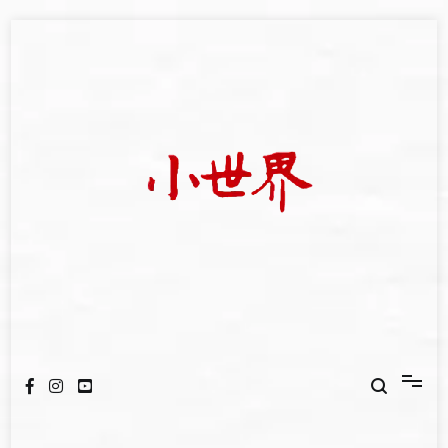
Skip
to
content
我們立足小世界，學習記錄浩瀚蒼穹
世新大學小世界