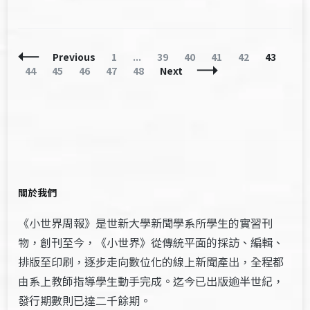
Posts
Page
Page
Page
Page
Page
Page
Previous
1
...
39
40
41
42
43
Navigation
Page
Page
Page
Page
Page
44
45
46
47
48
Next
關於我們
《小世界周報》是世新大學新聞學系所學生的實習刊
物，創刊至今，《小世界》從傳統平面的採訪、編輯、
排版至印刷，逐步走向數位化的線上新聞產出，全程都
由系上教師指導學生動手完成。迄今已出版逾半世紀，
發行期數則已達二千餘期。