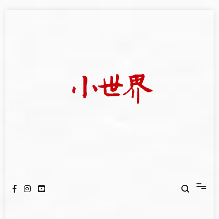
Skip
to
content
我們立足小世界，學習記錄浩瀚蒼穹
世新大學小世界