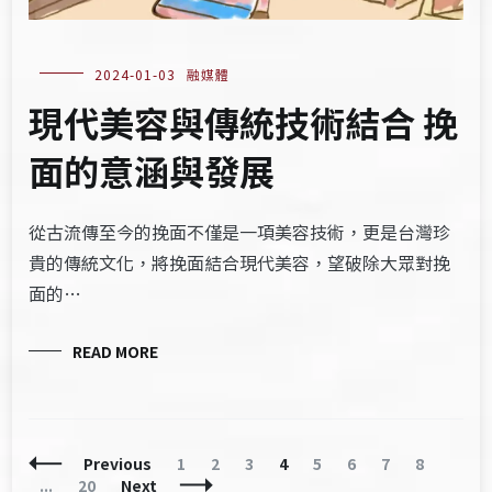
2024-01-03
融媒體
現代美容與傳統技術結合 挽
面的意涵與發展
從古流傳至今的挽面不僅是一項美容技術，更是台灣珍
貴的傳統文化，將挽面結合現代美容，望破除大眾對挽
面的…
READ MORE
Posts
Page
Page
Page
Page
Page
Page
Page
Page
Previous
1
2
3
4
5
6
7
8
Navigation
Page
...
20
Next