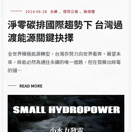
2024-06-28
永續
,
環保公衛
,
融媒體
淨零碳排國際趨勢下 台灣過
渡能源關鍵抉擇
全世界積極能源轉型，台灣亦努力向世界看齊。展望未
來，綠能必然為通往永續的唯一道路，但在發展出綠電
的儲…
READ MORE