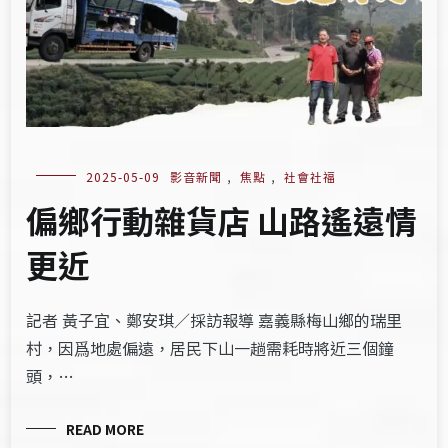
2025-05-09
影音新聞
,
焦點
,
社會社福
偏鄉行動雜貨店 山路遙遠情
更近
記者 黃子宜、鄭安琪／採訪報導 嘉義縣梅山鄉的瑞里
村，因爲地處偏遠，居民下山一趟需耗時將近三個鐘
頭，…
READ MORE