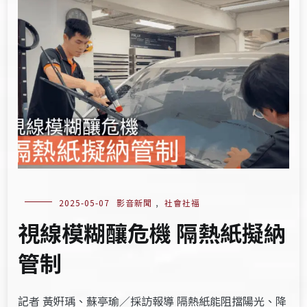
2025-05-07
影音新聞
,
社會社福
視線模糊釀危機 隔熱紙擬納
管制
記者 黃姸瑀、蘇亭瑜／採訪報導 隔熱紙能阻擋陽光、降