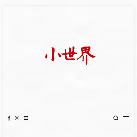
Skip
to
content
我們立足小世界，學習記錄浩瀚蒼穹
世新大學小世界