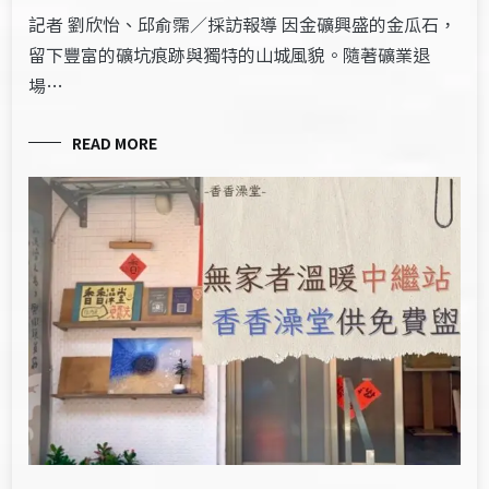
記者 劉欣怡、邱俞霈／採訪報導 因金礦興盛的金瓜石，
留下豐富的礦坑痕跡與獨特的山城風貌。隨著礦業退
場…
READ MORE