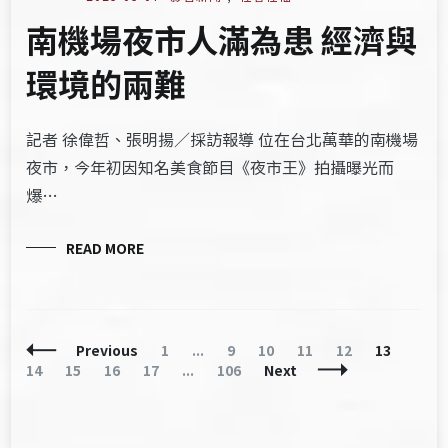
南機場夜市人滿為患 經濟與
環境的兩難
記者 徐偉哲、張明揚／採訪報導 位在台北萬華的南機場
夜市，今年初因知名美食節目《夜市王》拍攝曝光而
爆…
READ MORE
Posts
Page
Page
Page
Page
Page
Page
Page
Previous
1
...
9
10
11
12
13
Navigation
Page
Page
Page
Page
14
15
16
17
...
106
Next