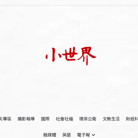
我們立足小世界，學習記錄浩瀚蒼穹
世新大學小世界
炎專區
攝影報導
國際
社會社福
環保公衛
文教生活
財經
融媒體
英語
電子報