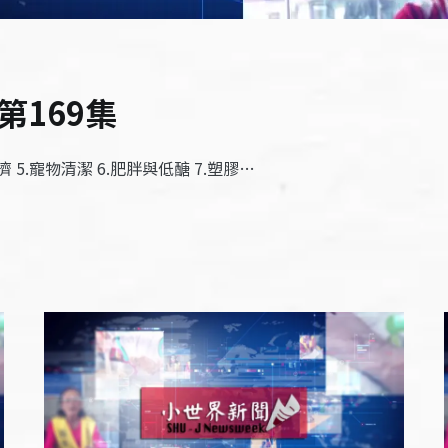
第169集
濟 5.寵物清潔 6.肥胖與低醣 7.塑膠…