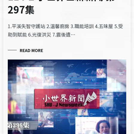
297集
1.平溪失智守護站 2.溫馨廚房 3.職能培訓 4.五味屋 5.受
助到賦能 6.光復洪災 7.震後遺…
READ MORE