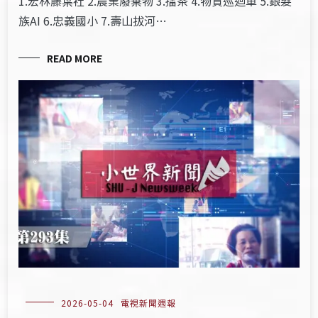
1.宏林藤葉社 2.農業廢棄物 3.擂茶 4.物資巡迴車 5.銀髮
族AI 6.忠義國小 7.壽山拔河…
READ MORE
2026-05-04
電視新聞週報