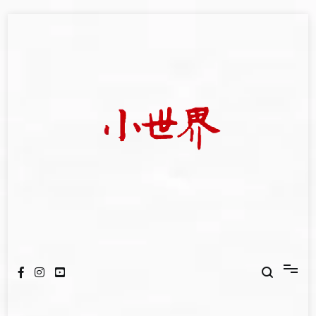
Skip
to
content
我們立足小世界，學習記錄浩瀚蒼穹
世新大學小世界