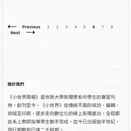
Posts
Page
Page
Page
Page
Page
Page
Page
Page
Previous
1
2
3
4
5
6
7
8
Navigation
Next
關於我們
《小世界周報》是世新大學新聞學系所學生的實習刊
物，創刊至今，《小世界》從傳統平面的採訪、編輯、
排版至印刷，逐步走向數位化的線上新聞產出，全程都
由系上教師指導學生動手完成。迄今已出版逾半世紀，
發行期數則已達二千餘期。