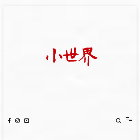
Skip
to
content
我們立足小世界，學習記錄浩瀚蒼穹
世新大學小世界