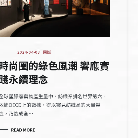
2024-04-03
國際
時尚圈的綠色風潮 響應實
踐永續理念
全球塑膠廢棄物產生量中，紡織業排名世界第六，
依據OECD上的數據，得以窺見紡織品的大量製
造，乃造成全…
READ MORE