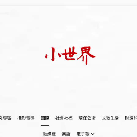
我們立足小世界，學習記錄浩瀚蒼穹
世新大學小世界
炎專區
攝影報導
國際
社會社福
環保公衛
文教生活
財經
融媒體
英語
電子報