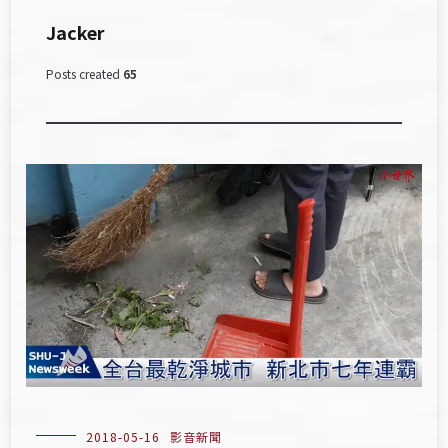
Jacker
Posts created
65
2018-05-16
影音新聞