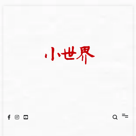
Skip
to
content
我們立足小世界，學習記錄浩瀚蒼穹
世新大學小世界