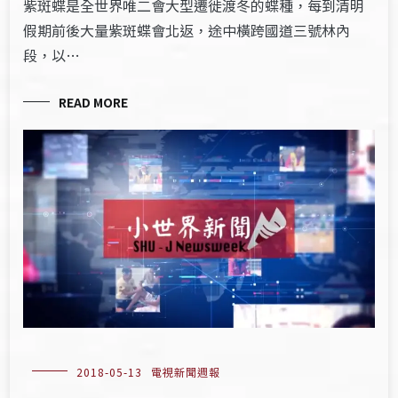
紫斑蝶是全世界唯二會大型遷徙渡冬的蝶種，每到清明
假期前後大量紫斑蝶會北返，途中橫跨國道三號林內
段，以…
READ MORE
2018-05-13
電視新聞週報