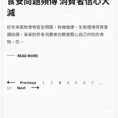
食安問題頻傳 消費者信心大
減
近年來面對食物安全問題，有機健康、生態環境保育意
識抬頭，漸漸的許多消費者也願意關心自己所吃的食
物，花…
READ MORE
Posts
Page
Page
Page
Page
Page
Page
Page
Page
Previous
1
2
3
4
5
6
7
...
Navigation
13
Next