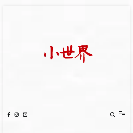
Skip
to
content
我們立足小世界，學習記錄浩瀚蒼穹
世新大學小世界