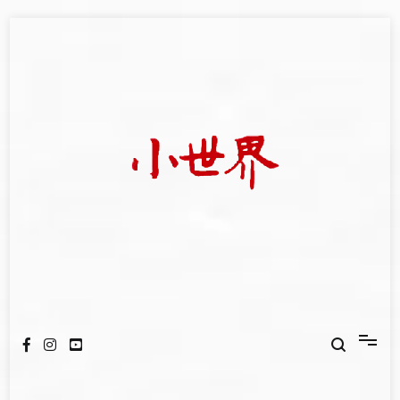
Skip
to
content
我們立足小世界，學習記錄浩瀚蒼穹
世新大學小世界