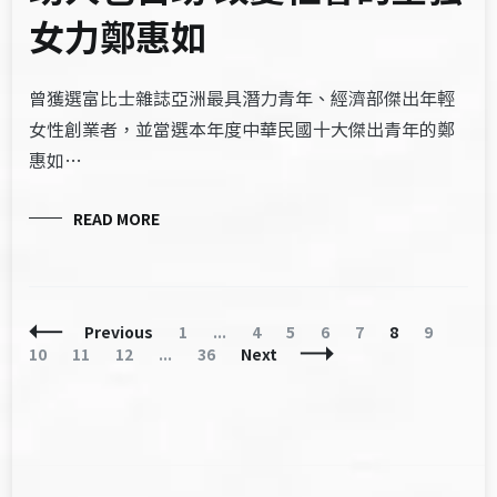
女力鄭惠如
曾獲選富比士雜誌亞洲最具潛力青年、經濟部傑出年輕
女性創業者，並當選本年度中華民國十大傑出青年的鄭
惠如…
READ MORE
Posts
Page
Page
Page
Page
Page
Page
Page
Page
Previous
1
...
4
5
6
7
8
9
Navigation
Page
Page
Page
10
11
12
...
36
Next