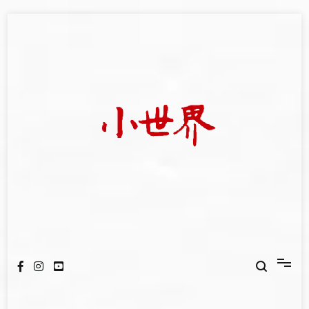
Skip
to
content
我們立足小世界，學習記錄浩瀚蒼穹
世新大學小世界