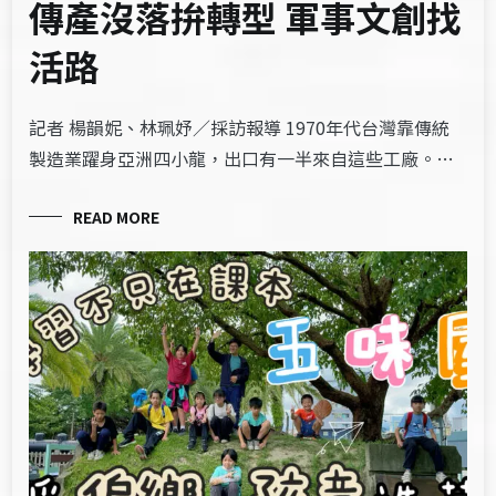
傳產沒落拚轉型 軍事文創找
活路
記者 楊韻妮、林珮妤／採訪報導 1970年代台灣靠傳統
製造業躍身亞洲四小龍，出口有一半來自這些工廠。…
READ MORE