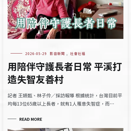
2026-05-29
影音新聞
,
社會社福
用陪伴守護長者日常 平溪打
造失智友善村
記者 王嬿甄、林子伶／採訪報導 根據統計，台灣目前平
均每13位65歲以上長者，就有1人罹患失智症，而…
READ MORE