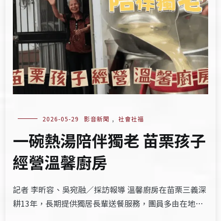
2026-05-29
影音新聞
,
社會社福
一碗熱湯陪伴獨老 苗栗孩子
經營溫馨廚房
記者 李昕容、吳宛融／採訪報導 溫馨廚房在苗栗三義深
耕13年，長期提供獨居長輩送餐服務，團員多由在地…