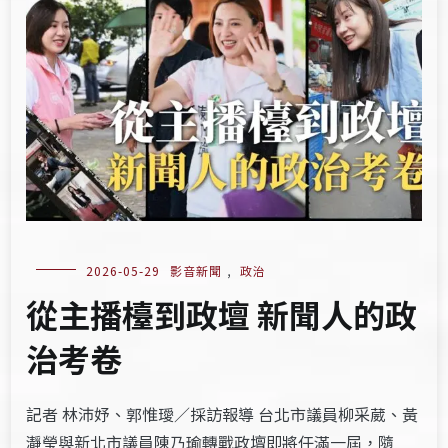
2026-05-29
影音新聞
,
政治
從主播檯到政壇 新聞人的政
治考卷
記者 林沛妤、郭惟璦／採訪報導 台北市議員柳采葳、黃
瀞瑩與新北市議員陳乃瑜轉戰政壇即將任滿一屆，隨