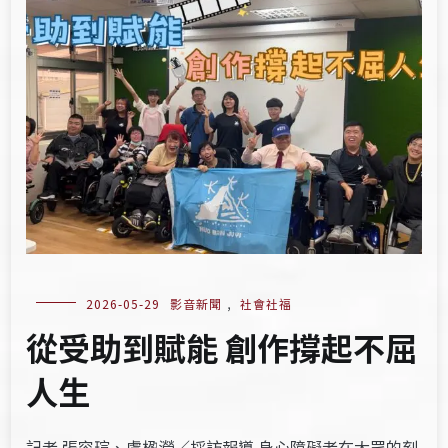
2026-05-29
影音新聞
,
社會社福
從受助到賦能 創作撐起不屈
人生
記者 張容瑄、盧楹瀅／採訪報導 身心障礙者在大眾的刻