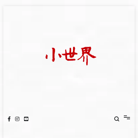
Skip
to
content
我們立足小世界，學習記錄浩瀚蒼穹
世新大學小世界