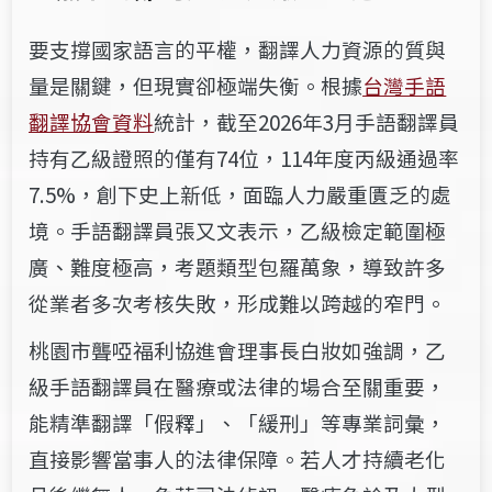
要支撐國家語言的平權，翻譯人力資源的質與
量是關鍵，但現實卻極端失衡。根據
台灣手語
翻譯協會資料
統計，截至2026年3月手語翻譯員
持有乙級證照的僅有74位，114年度丙級通過率
7.5%，創下史上新低，面臨人力嚴重匱乏的處
境。手語翻譯員張又文表示，乙級檢定範圍極
廣、難度極高，考題類型包羅萬象，導致許多
從業者多次考核失敗，形成難以跨越的窄門。
桃園市聾啞福利協進會理事長白妝如強調，乙
級手語翻譯員在醫療或法律的場合至關重要，
能精準翻譯「假釋」、「緩刑」等專業詞彙，
直接影響當事人的法律保障。若人才持續老化