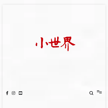
Skip
to
content
我們立足小世界，學習記錄浩瀚蒼穹
世新大學小世界