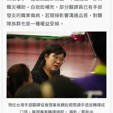
職災補助。白妝如補充，部分翻譯員已有手部
發炎的職業傷病，若間接影響溝通品質，對聽
障族群也是一種權益受損。
現任台灣手語翻譯協會理事長魏如君閱讀手語並轉譯成
口語，展現專業轉譯過程。 攝影／鄭能中