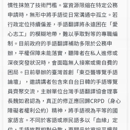
慣性抹煞了技術門檻。當資源限縮在特定公務
申請時，無形中將手語從日常溝通中孤立。若
行政定位持續偏差，手語翻譯將永遠困在「愛
心志工」的模糊地帶，難以爭取對等的專職編
制。目前政府的手語翻譯補助多限於公務申
辦，平權保障未能落實，聽障者在私人進修或
深夜突發狀況時，會面臨無人接案或需自費的
困局。日前舉辦的臺灣首創「東亞聾導覽手語
論壇」，邀請講者包含來自台日韓的手語導覽
員齊聚交流，主辦單位台灣手語翻譯協會理事
長魏如君認為，真正的修正應回歸CRPD（身心
障礙者權利公約）精神，將手語視為平等的國
家語言。不同於客語或原民語多以「血緣」定
位，手語族群相對分散，更關乎於資訊平權與