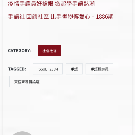
疫情手譯員好搶眼 掀起學手語熱潮
手語社 回饋社區 比手畫腳傳愛心 – 1886期
CATEGORY:
社會社福
TAGGED:
ISSUE_2334
手語
手語翻譯員
東亞聾導覽論壇