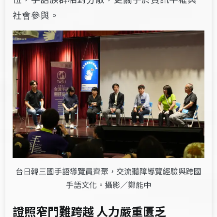
社會參與。
台日韓三國手語導覽員齊聚，交流聽障導覽經驗與跨國
手語文化。攝影／鄭能中
證照窄門難跨越 人力嚴重匱乏