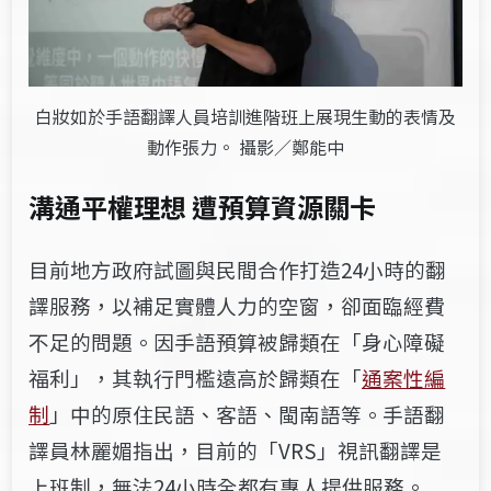
白妝如於手語翻譯人員培訓進階班上展現生動的表情及
動作張力。 攝影／鄭能中
溝通平權理想 遭預算資源關卡
目前地方政府試圖與民間合作打造24小時的翻
譯服務，以補足實體人力的空窗，卻面臨經費
不足的問題。因手語預算被歸類在「身心障礙
福利」，其執行門檻遠高於歸類在「
通案性編
制
」中的原住民語、客語、閩南語等。手語翻
譯員林麗媚指出，目前的「VRS」視訊翻譯是
上班制，無法24小時全都有專人提供服務。