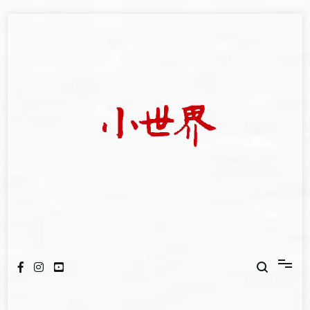
Skip
to
content
我們立足小世界，學習記錄浩瀚蒼穹
世新大學小世界