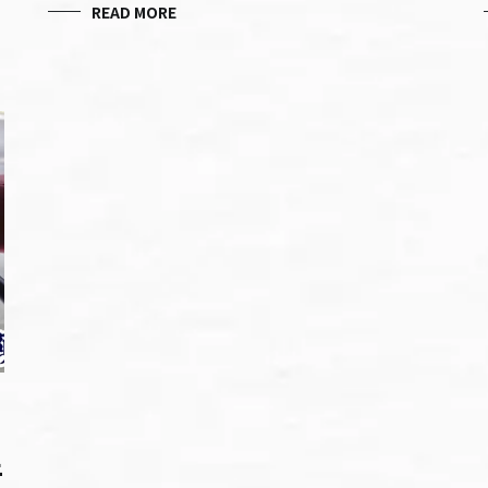
READ MORE
普