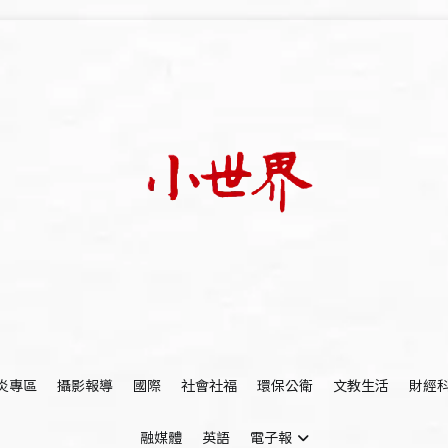
我們立足小世界，學習記錄浩瀚蒼穹
世新大學小世界
炎專區
攝影報導
國際
社會社福
環保公衛
文教生活
財經
融媒體
英語
電子報