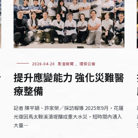
2026-04-20
影音新聞
,
環保公衛
計
提升應變能力 強化災難醫
療整備
記者 陳芊穎、許家榮／採訪報導 2025年9月，花蓮
光復因馬太鞍溪潰堤釀成重大水災，短時間內湧入
大量…