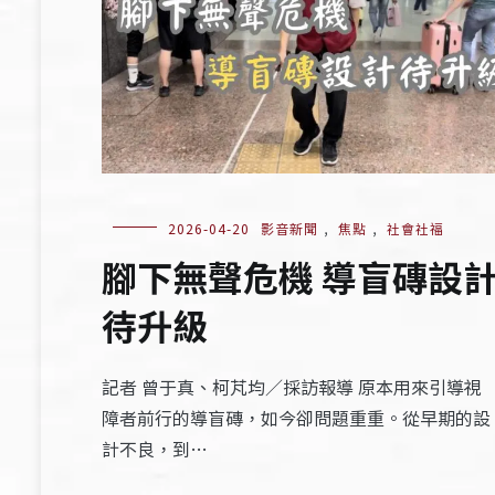
2026-04-20
影音新聞
,
焦點
,
社會社福
腳下無聲危機 導盲磚設
待升級
記者 曾于真、柯芃均／採訪報導 原本用來引導視
障者前行的導盲磚，如今卻問題重重。從早期的設
計不良，到…