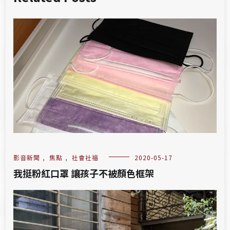
影音新聞
,
焦點
,
社會社福
2020-05-17
我挺粉紅口罩 讓孩子不被顏色框架