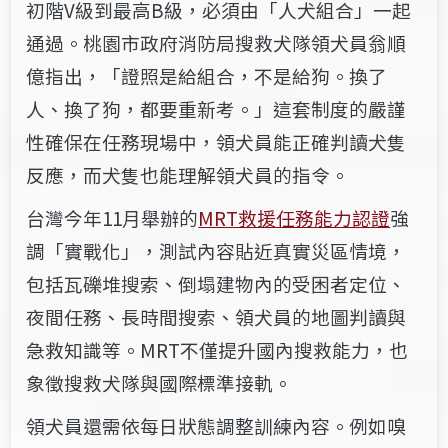
初階V級到最高B級，必須由「人犬組合」一起
通過。桃園市政府消防局搜救犬隊領犬員翁順
億指出，「證照是給組合，不是給狗。換了
人、換了狗，都要重新考。」這套制度的嚴謹
性確保在任務現場中，領犬員能正確判讀犬隻
反應，而犬隻也能理解領犬員的指令。
台灣今年11月舉辦的
MRT救援任務能力認證
強
調「實戰化」，測試內容貼近真實災區情境，
包括瓦礫堆搜索、倒塌建物內的受困者定位、
夜間任務、長時間搜索、領犬員的地圖判讀與
急救知識等。MRT不僅提升國內搜救能力，也
象徵搜救犬隊與國際標準接軌。
領犬員還需依每日狀態調整訓練內容。例如嗅