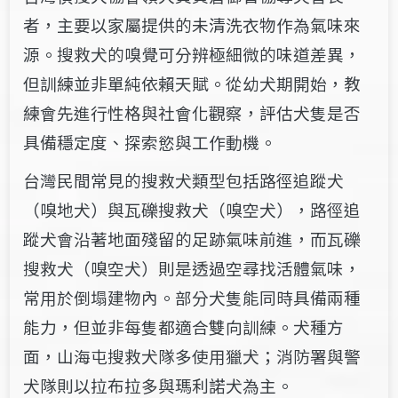
者，主要以家屬提供的未清洗衣物作為氣味來
源。搜救犬的嗅覺可分辨極細微的味道差異，
但訓練並非單純依賴天賦。從幼犬期開始，教
練會先進行性格與社會化觀察，評估犬隻是否
具備穩定度、探索慾與工作動機。
台灣民間常見的搜救犬類型包括路徑追蹤犬
（嗅地犬）與瓦礫搜救犬（嗅空犬），路徑追
蹤犬會沿著地面殘留的足跡氣味前進，而瓦礫
搜救犬（嗅空犬）則是透過空尋找活體氣味，
常用於倒塌建物內。部分犬隻能同時具備兩種
能力，但並非每隻都適合雙向訓練。犬種方
面，山海屯搜救犬隊多使用獵犬；消防署與警
犬隊則以拉布拉多與瑪利諾犬為主。