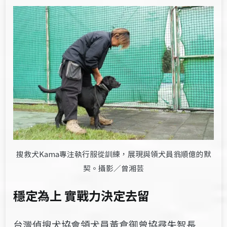
搜救犬Kama專注執行服從訓練，展現與領犬員翁順億的默
契。攝影／曾湘芸
穩定為上 實戰力決定去留
台灣偵搜犬協會領犬員黃倉御曾協尋失智長