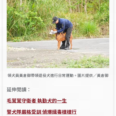
領犬員黃倉御帶領退役犬進行日常運動。圖片提供／黃倉御
延伸閱讀：
毛茸茸守衛者 執勤犬的一生
警犬隊嚴格受訓 偵爆緝毒樣樣行