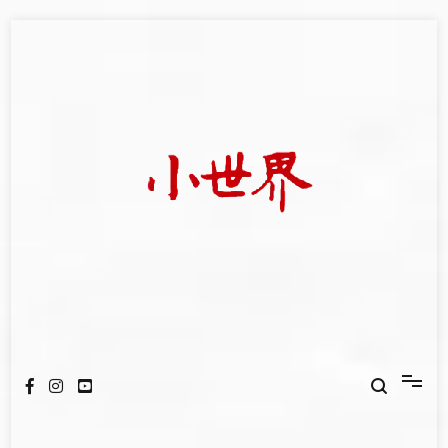
Skip
to
content
我們立足小世界，學習記錄浩瀚蒼穹
世新大學小世界