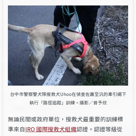
台中市警察警犬隊搜救犬Uhoo在偵查佐蕭至汎的牽引繩下
執行「路徑追蹤」訓練。攝影／曾予欣
無論民間或政府單位，搜救犬最重要的訓練標
準來自
IRO 國際搜救犬組織
認證。認證等級從