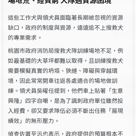
這些工作犬與領犬員面臨著長期被忽視的資源
缺口，
政府的制度與資源，遠遠追不上搜救犬
的專業需求。
桃園市政府消防局搜救犬隊訓練場地不足，例
如最基礎的大草坪都難以取得，且訓練搜救犬
需要模擬真實的坍塌、狹縫、障礙與穿越環
境，因此常常開車往返各處適合的場地做訓
練。領犬員吳曜任提到，他們車上貼著「生意
興隆」四字自嘲，是為了諷刺政府單位雖然投
入經費，卻又要求隊伍必須不斷出任務「展現
績效」的無形壓力。
偵查佐蕭至汎也表示，政府提供的預算根本不