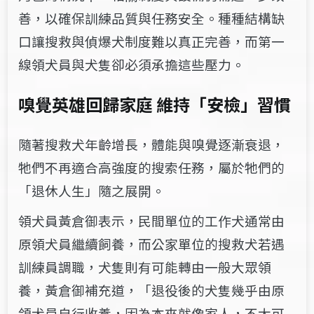
善，以確保訓練品質與任務安全。種種結構缺
口讓搜救與偵爆犬制度難以真正完善，而第一
線領犬員與犬隻卻必須承擔這些壓力。
嗅覺英雄回歸家庭 維持「安檢」習慣
隨著搜救犬年齡增長，體能與嗅覺逐漸衰退，
牠們不再適合高強度的搜索任務，屬於牠們的
「退休人生」隨之展開。
領犬員黃倉御表示，民間單位的工作犬通常由
原領犬員繼續飼養，而公家單位的搜救犬若遇
訓練員調職，犬隻則有可能轉由一般大眾領
養，黃倉御補充道，「退役後的犬隻幾乎由原
領犬員自行收養，因為本來就像家人，不太可