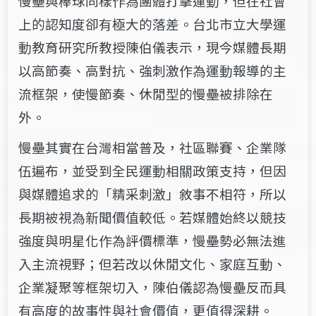
慢壘與棒球同樣作為團體打擊運動，但在社會
上的認知度卻有極大的落差。台北市立大學運
動教育研究所教授陳伯儀表示，現今媒體長期
以高節奏、高對抗、強刺激作為運動報導的主
流框架，使慢節奏、休閒型的慢壘被排除在
外。
慢壘其實在台灣相當普及，社區聯賽、企業隊
伍遍布，並受到全民運動相關政策支持，但因
與媒體追求的「精采刺激」敘事不相符，所以
長期被視為新聞價值較低。若媒體始終以競技
強度與明星化作為評價標準，慢壘勢必無法進
入主流視野；但若改以休閒文化、家庭互動、
企業凝聚等框架切入，陳伯儀認為慢壘反而具
有高度的故事性與社會價值，更值得深耕。