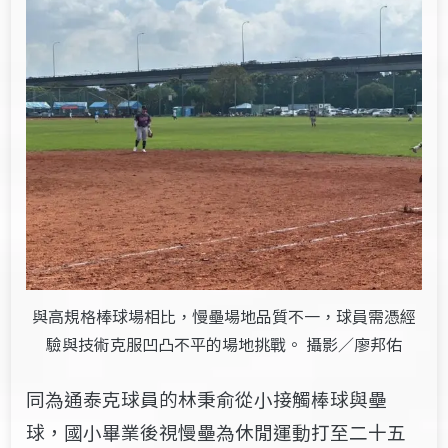
與高規格棒球場相比，慢壘場地品質不一，球員需憑經
驗與技術克服凹凸不平的場地挑戰。 攝影／廖邦佑
同為通泰克球員的林秉俞從小接觸棒球與壘
球，國小畢業後視慢壘為休閒運動打至二十五