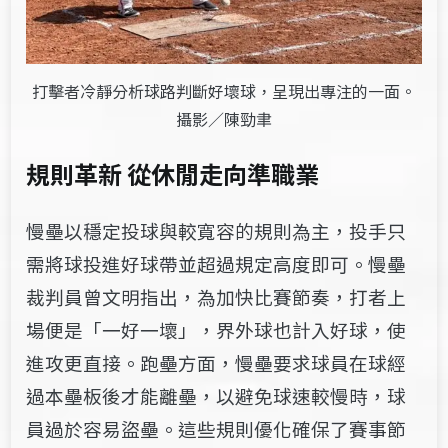
打擊者冷靜分析球路判斷好壞球，呈現出專注的一面。
攝影／陳勁聿
規則革新 從休閒走向準職業
慢壘以穩定投球與較寬容的規則為主，投手只
需將球投進好球帶並超過規定高度即可。慢壘
裁判員曾文明指出，為加快比賽節奏，打者上
場便是「一好一壞」，界外球也計入好球，使
進攻更直接。跑壘方面，慢壘要求球員在球經
過本壘板後才能離壘，以避免球速較慢時，球
員過於容易盜壘。這些規則優化確保了賽事節