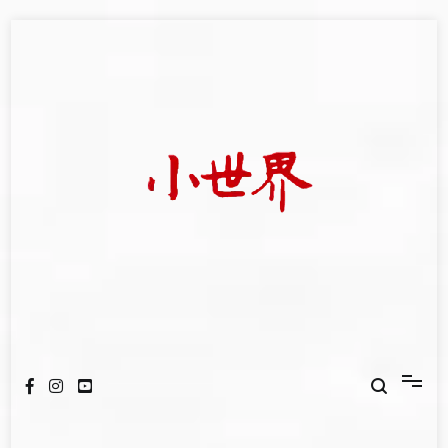
Skip
to
content
我們立足小世界，學習記錄浩瀚蒼穹
世新大學小世界