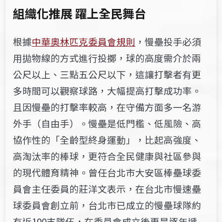
組織化推展 躍上全民舞台
根據
中華奧林匹克委員會規則
，慢壘投手必須
用拋物線的方式進行投擲，球
的高度需介於
兩
公尺以上、三點五公尺以下，這讓打擊者有更
多時間可以觀察球路，大幅提高打擊成功率。
且因慢壘的打擊率較高，在守備方面多一名游
外手（自由手）。慢壘是低門檻、低風險、高
協作性的「全齡型終身運動」，比起高強度、
高淘汰率的棒球，更符合全民健康與社區參與
的現代體育精神。曾任台北市大安區棒壘球委
員會主任委員的莊洋文表示，在台北市慢速壘
球委員會創立前，台北市已成立的慢壘球隊約
有近100支隊伍，在委員會成立後更是逐年遞