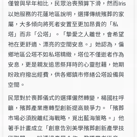
僅管與早年相比，民眾治喪預算下滑，然而
Iris
以她服務的花蓮地區說明，選擇傳統殯葬的家
屬，大多傾向將死者安置至更加昂貴的「私
塔」而非「公塔」。「摯愛之人離世，會希望
祂在更舒適、漂亮的空間安息。」她認為，偏
鄉地區公塔不如私塔精緻，塔位不僅逝者作為
安息，更是親友追思祭拜時的心靈慰藉，她期
盼政府撥出經費，供各鄉鎮市修繕公塔設備與
空間。
民眾對於喪葬儀式的選擇儼然轉變，楊國柱呼
籲，殯葬產業應轉型創新提高競爭力。「殯葬
市場必須脫離紅海戰略，覓出藍海策略。」他
著手計畫成立「創意告別美學殯葬創新產學技