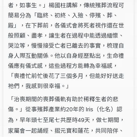
者，如事生。」楊國柱講解，傳統殯葬流程可
簡易分為「臨終、初終、入殮、停殯、葬、
殿」，在下葬前，各儀式會將死者視作還在世
般照顧、盡孝，讓生者在過程中能透過緬懷、
哭泣等，慢慢接受亡者已離去的事實，梳理自
身人際互動關係。他以自身經歷點出，生命禮
儀應有儀式感，這些過程方能轉為幸福感，
「喪禮忙前忙後花了三個多月，但能好好送走
祂們，我感到很幸福。」
「治喪期間的喪葬儀軌有助於稀釋生者的悲
傷。」從事殯葬產業約
年的
（化名）認
20
Iris
為，早年頭七至尾七共歷時
天，做七期間，
49
家屬會一起誦經、摺元寶和蓮花，共同陪伴、