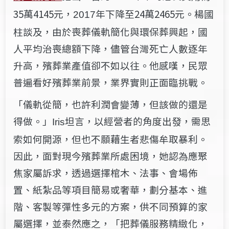
35萬4145元，
年下降至24萬2465元。楊國
2017
柱談及，由於喪葬儀軌簡化與環保葬興起，國
人平均治喪總額下降，儘管台灣死亡人數逐年
升高，殯葬業產值卻不如以往。他感嘆，民眾
普遍看好殯葬業前景，業界實則正面臨挑戰。
「儀軌從簡，也許利潤會變薄，但該做的還是
得做。」
坦言，以經營者的角度出發，需思
Iris
索如何開源，但也不願藉生者悲傷牟取暴利。
因此，面對現今殯葬業所處困境，她認為應聚
焦家屬訴求，透過選擇棺木、法事、會場佈
置、紙紮品等項目簡易或奢華，劃分基本、進
階、客製等彈性多元的方案，供不同預算的家
屬選擇，並泰然應之，「把葬儀服務精緻化，