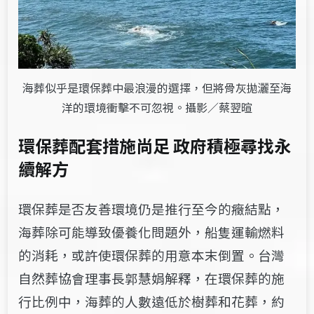
海葬似乎是環保葬中最浪漫的選擇，但將骨灰拋灑至海
洋的環境衝擊不可忽視。攝影／蔡翌暄
環保葬配套措施尚足 政府積極尋找永
續解方
環保葬是否友善環境仍是推行至今的癥結點，
海葬除可能導致優養化問題外，船隻運輸燃料
的消耗，或許使環保葬的用意本末倒置。台灣
自然葬協會理事長郭慧娟解釋，在環保葬的施
行比例中，海葬的人數遠低於樹葬和花葬，約