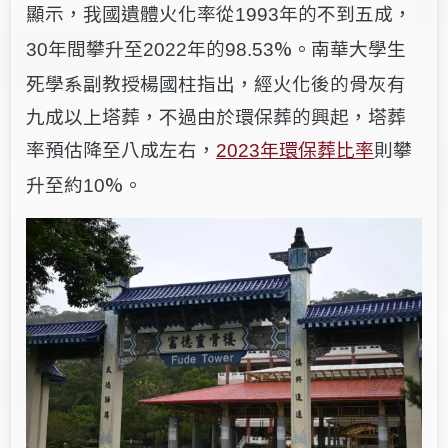
顯示，我國遺體火化率從
年的不到五成，
1993
年間攀升至
年的
%。南華大學生
30
2022
98.53
死學系副教授楊國柱指出，經火化後的骨灰有
九成以上塔葬，不過由於環保葬的興起，塔葬
率預估降至八成左右，
年環保葬比率
則攀
2023
升至約
%。
10