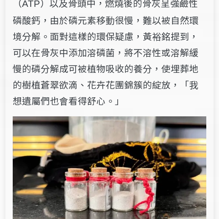
（
）以及骨頭中，燃燒後的骨灰呈強鹼性
ATP
磷酸鈣，由於磷元素移動很慢，難以被自然環
境分解。面對這樣的環保疑慮，黃裕銘提到，
可以在骨灰中添加溶磷菌，將不溶性或溶解緩
慢的磷分解成可被植物吸收的養分，使埋葬地
的樹植蒼翠欲滴、花卉花團錦簇的綻放，「我
想遺屬們也會看得舒心。」