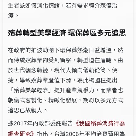
生者該如何消化情緒，若有需求轉介悲傷治
療。
殯葬轉型美學經濟 環保葬區多元追思
在政府的推波助瀾下環保葬熱潮日益增溫，然
而傳統殯葬業卻受到衝擊，轉型迫在眉睫。由
於世代觀念轉變，現代人傾向儀軌從簡、便
捷，導致殯葬業產值下滑，為此楊國柱提出
「殯葬美學經濟」提升產業競爭力，而業者也
朝儀式客製化、精緻化發展，期盼以多元方式
追思已故親人。
據
年內政部委託報告
《我國殯葬消費行為
2017
調查研究》
指出，台灣
年平均治喪費用為
2006