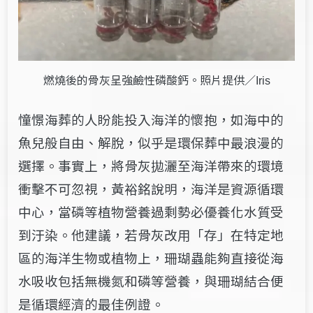
燃燒後的骨灰呈強鹼性磷酸鈣。照片提供／
Iris
憧憬海葬的人盼能投入海洋的懷抱，如海中的
魚兒般自由、解脫，似乎是環保葬中最浪漫的
選擇。事實上，將骨灰拋灑至海洋帶來的環境
衝擊不可忽視，黃裕銘說明，海洋是資源循環
中心，當磷等植物營養過剩勢必優養化水質受
到汙染。他建議，若骨灰改用「存」在特定地
區的海洋生物或植物上，珊瑚蟲能夠直接從海
水吸收包括無機氮和磷等營養，與珊瑚結合便
是循環經濟的最佳例證。