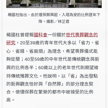
楊國柱指出，由於環保葬興起，入塔為安的比例逐年下
降。攝影／林芷君
楊國柱曾提報
國科會
一份關於
世代喪葬觀念的
研究
，
至
歲的青年世代大多以「省力、省
20
39
心、省錢、省麻煩」為理念，希望喪葬儀式能
夠從簡；
至
歲的中年世代是傳統觀念與新
40
59
興的比例各半；
歲以上的老年世代則期望維
60
持傳統殯葬文化。他說明，以「省」為出發點
的新興觀念恰好與「自然葬」的部分理念契
合，使環保葬在繁榮的都市中被接受的比例
高。