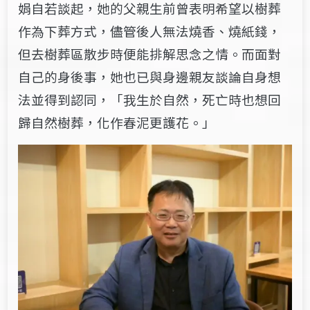
娟自若談起，她的父親生前曾表明希望以樹葬
作為下葬方式，儘管後人無法燒香、燒紙錢，
但去樹葬區散步時便能排解思念之情。而面對
自己的身後事，她也已與身邊親友談論自身想
法並得到認同，「我生於自然，死亡時也想回
歸自然樹葬，化作春泥更護花。」