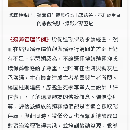
楊國柱指出，殯葬價值觀與行為出現落差，不利於生者
的悲傷撫慰。攝影／蔡翌暄
《殯葬管理條例》
盼促進環保及永續經營，然
而在縮短殯葬價值觀與殯葬行為間的差距上仍
有不足。郭慧娟認為，不論選擇傳統殯葬抑或
環保葬都應給予尊重，但唯有在世時與親友坦
承溝通，才有機會達成亡者希冀與生者所願。
楊國柱則建議，應邀生死學專業人士設計「評
估表」，了解遺屬親友的傳統觀念、偶像崇拜
等，評估該遺族的殯葬價值觀是否適合採取環
保葬。與此同時，禮儀公司也應幫助遺族成員
對喪治流程取得共識，並培訓後勤資源，教導