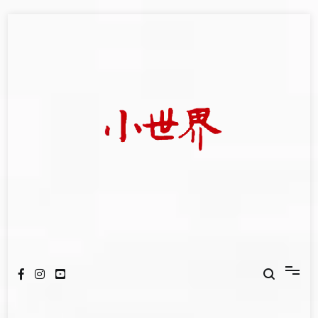
Skip
to
content
我們立足小世界，學習記錄浩瀚蒼穹
世新大學小世界