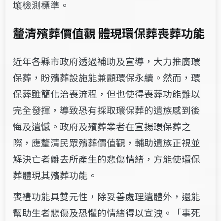
壤檢測標準。
釐清殯葬價值觀 體現環保葬喪葬功能
近年各縣市政府透過補助及宣導，大力推廣環
保葬，盼殯葬設施能兼顧環保永續。然而，環
保葬雖簡化治喪流程，但也使得喪葬功能難以
完全發揮，導致恐有採取環保葬的遺族感到後
悔及遺憾。政府及殯葬業者在宣揚環保葬之
際，應釐清民眾殯葬價值觀，輔助遺族正視並
解決亡者離去所產生的悲傷情緒，方能使環保
葬體現其殯葬功能。
喪禮功能具雙元性，除妥善處理遺體外，還能
幫助生者悲傷及恐懼的情緒得以宣洩。「事死