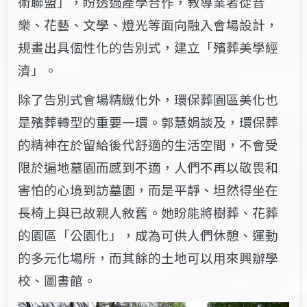
術聯盟」，盼透過產學合作，教導業者從音
樂、花藝、文學、燈光等面向融入會場設計，
規畫出具個性化的告別式，建立「殯葬美學經
濟」。
除了告別式會場精緻化外，環保葬園區美化也
是殯葬轉型的重要一環。郭慧娟談及，環保葬
的精神在於留給後代舒適的生活空間，不會受
限於遍地墓園而感到不適，人們不再以敬畏和
害怕的心境到訪墓園，而是平靜、坦然得坐在
長椅上與已故親人敘舊。她盼能將樹葬、花葬
的園區「公園化」，成為可供人們休憩、運動
的多元化場所，而其餘的土地可以用來興辦學
校、圖書館。