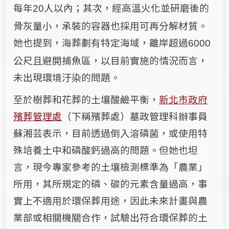
每年
人以內；其次，經高溫火化並研磨後的
20
骨灰量小，承裝的容器也採用可再分解材質。
她也提到，海葬劃有特定海域，離岸超過
6000
公尺且避開捕魚區，以目前實施的情況而言，
未出現環境汙染的問題。
至於樹葬和花葬的土壤酸鹼平衡，
新北市政府
殯葬管理處
（下稱殯葬處）墓政管理科辦事員
蘇湘芸表示，目前透過倒入溶磷菌，或使用特
殊培養土中和磷酸鈣過高的問題。但她也坦
言，現今專家參考的土壤檢測標準為「農業」
所用，其所規定的磷、碳的元素含量過高，事
實上不適用於環保葬用途，因此未來計畫與農
業部或相關機關合作，試驗出符合環保葬的土