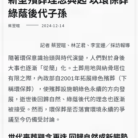
綠蔭後代子孫
蔡翌暄
2024-12-14
記者 蔡翌暄、林芷君、李宜姗／採訪報導
隨著環保意識抬頭與時代演變，人們對於身後
大事也逐漸「從簡」化。土葬用地與納骨塔位
有限之際，內政部自
年拓展綠色殯葬（下
2001
稱環保葬），使殯葬設施朝綠色永續的方向發
展，逝世後回歸自然、綠蔭後代的理念也逐漸
被接受。然而，環保葬是否落實環境永續的爭
議至今仍備受討論。
世代喪葬觀念更迭 回歸自然成新趨勢