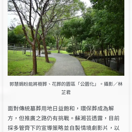
郭慧娟盼能將樹葬、花葬的園區「公園化」。攝影／林
芷君
面對傳統墓葬用地日益飽和，環保葬成為解
方，但推廣之路仍有挑戰。蘇湘芸透露，目前
採多管齊下的宣導策略並自製情境劇影片，以