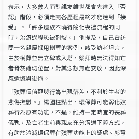
表示，大多數人面對親友離世都會先進入「否
認」階段，必須走完各歷程最終才能達到「接
受」。「許多遺族不曉得簡化喪禮流程的同
時，治癒過程恐被割裂。」他提及，自己曾訪
問一名親屬採用樹葬的案例，該受訪者坦言，
由於樹葬並無立碑或入塔，祭拜時無法得知亡
者骨灰確切位置，對其念想無處安放，因此深
感遺憾與後悔。
「殯葬價值觀與行為出現落差，不利於生者的
悲傷撫慰。」楊國柱點出，環保葬可能弱化殯
葬行為原有功能，不過，維持一定時宜的喪葬
儀軌，及亡者生前與親友充分溝通下葬方式，
有助於消減環保葬在殯葬功能上的疑慮。郭慧