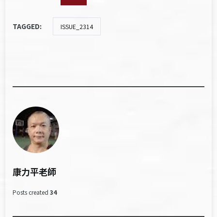
TAGGED:
ISSUE_2314
康力平老師
Posts created
34