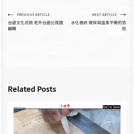
文
PREVIOUS ARTICLE
NEXT ARTICLE
台語文化式微 老外台語比我還
水化善終 環保與溫柔平衡的告
章
輾轉
別
導
覽
Related Posts