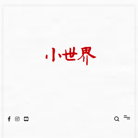
Skip
to
content
我們立足小世界，學習記錄浩瀚蒼穹
世新大學小世界