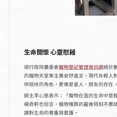
生命關懷
心靈慰藉
按
行政院農委會
寵物登記管理資訊網
統計
的寵物天堂業主
黃安妤
直言
，現代年輕人
供陪伴的角色，更像是家人、朋友的存在
飼主
李心慈
表示：「寵物在我的生命中是
楊奇軒
也坦言，寵物殯葬的最後時刻不應
調對生命的尊重與愛護。