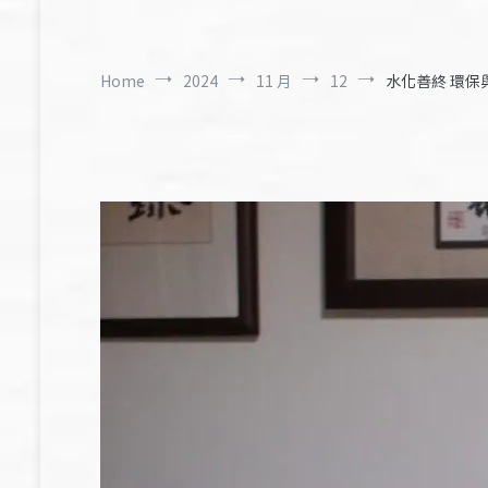
Home
2024
11 月
12
水化善終 環保