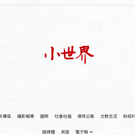
我們立足小世界，學習記錄浩瀚蒼穹
世新大學小世界
炎專區
攝影報導
國際
社會社福
環保公衛
文教生活
財經
融媒體
英語
電子報