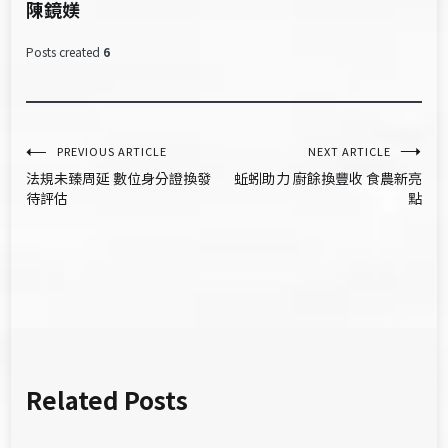
陳鏡媄
Posts created
6
文
PREVIOUS ARTICLE
NEXT ARTICLE
法規未臻周延 數位身分證換發
蚯蚓助力 廚餘換豐收 食農新亮
章
待評估
點
導
覽
Related Posts