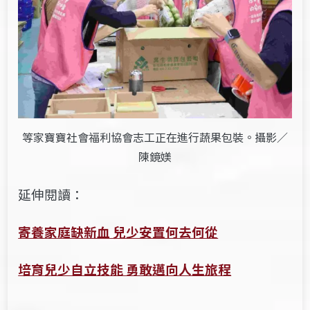
等家寶寶社會福利協會志工正在進行蔬果包裝。攝影／
陳鏡媄
延伸閱讀：
寄養家庭缺新血 兒少安置何去何從
培育兒少自立技能 勇敢邁向人生旅程