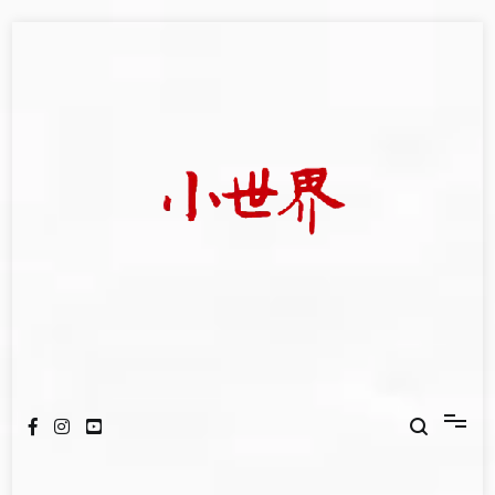
Skip
to
content
我們立足小世界，學習記錄浩瀚蒼穹
世新大學小世界