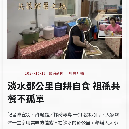
2024-10-18
影音新聞
,
社會社福
淡水鄧公里自耕自食 祖孫共
餐不孤單
記者陳宣羽、許瑜庭／採訪報導 一到吃飯時間，大家齊
聚一堂享用美味的佳餚。在淡水的鄧公里，舉辦大大小