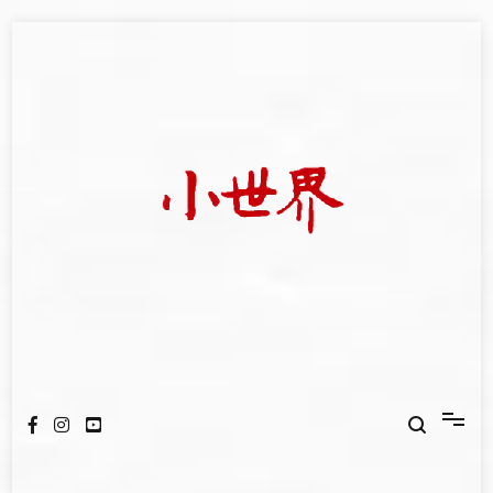
Skip
to
content
我們立足小世界，學習記錄浩瀚蒼穹
世新大學小世界