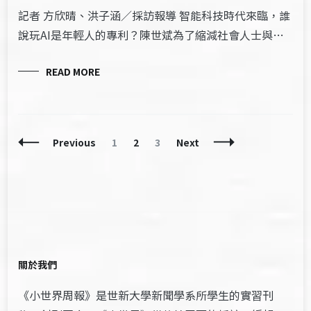
記者 方欣晴、洪子涵／採訪報導 智能科技時代來臨，誰
說玩AI是年輕人的專利？陳世斌為了縮減社會人士與…
READ MORE
Posts
Page
Page
Page
Previous
1
2
3
Next
Navigation
關於我們
《小世界周報》是世新大學新聞學系所學生的實習刊