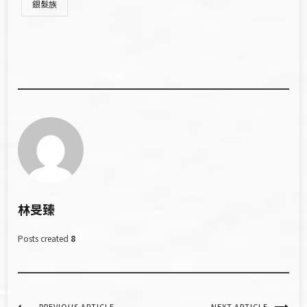
銀髮族
林旻臻
Posts created
8
PREVIOUS ARTICLE
NEXT ARTICLE