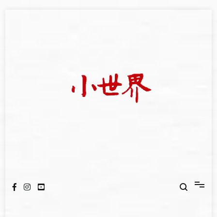
Skip
to
content
我們立足小世界，學習記錄浩瀚蒼穹
世新大學小世界