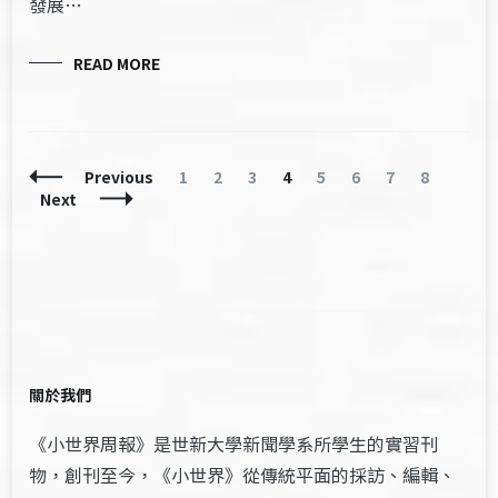
發展…
READ MORE
Posts
Page
Page
Page
Page
Page
Page
Page
Page
Previous
1
2
3
4
5
6
7
8
Navigation
Next
關於我們
《小世界周報》是世新大學新聞學系所學生的實習刊
物，創刊至今，《小世界》從傳統平面的採訪、編輯、