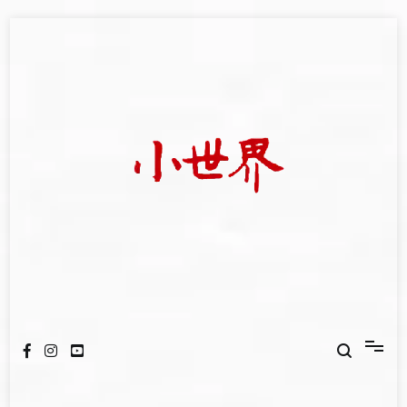
Skip
to
content
我們立足小世界，學習記錄浩瀚蒼穹
世新大學小世界