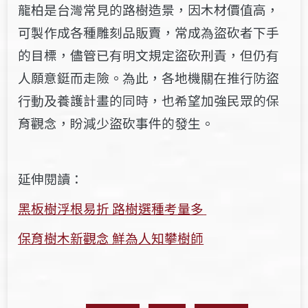
龍柏是台灣常見的路樹
造景
，因
木材
價值高，
可製作成
各
種雕刻品販賣，
常成為盜砍者下手
的目標，
儘管已有明文規定
盜砍
刑責，但仍有
人願意鋌而走險。
為此，各地機關
在
推行防盜
行動及養護計畫
的同時
，
也希望加強民眾的保
育觀念，
盼
減少盜砍事件的發生
。
延伸閱讀：
黑板樹浮根易折 路樹選種考量多
保育樹木新觀念 鮮為人知攀樹師