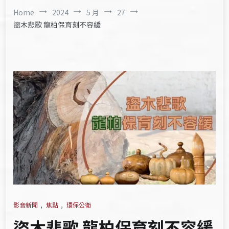
Home
2024
5 月
27
盜木悲歌 龍柏保育刻不容緩
影音新聞
,
焦點
,
環保公衛
盜木悲歌 龍柏保育刻不容緩