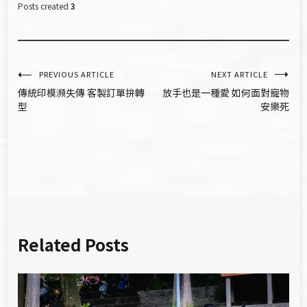
Posts created
3
文
PREVIOUS ARTICLE
NEXT ARTICLE
傳統印模瀕失傳 客製訂單拚轉
放手也是一種愛 如何面對寵物
章
型
安樂死
導
覽
Related Posts