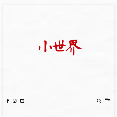
Skip
to
content
我們立足小世界，學習記錄浩瀚蒼穹
世新大學小世界