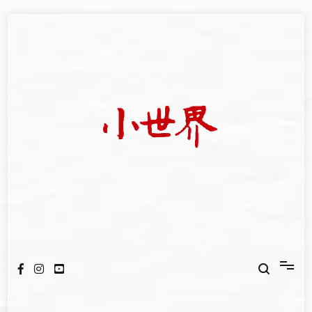
Skip
to
content
我們立足小世界，學習記錄浩瀚蒼穹
世新大學小世界