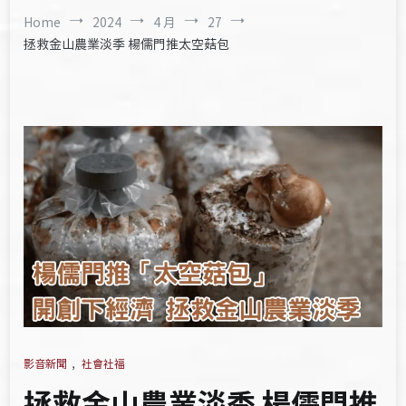
Home
2024
4 月
27
拯救金山農業淡季 楊儒門推太空菇包
影音新聞
,
社會社福
拯救金山農業淡季 楊儒門推