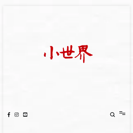
Skip
to
content
我們立足小世界，學習記錄浩瀚蒼穹
世新大學小世界