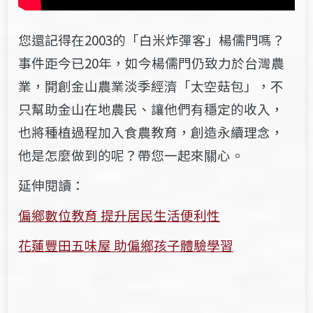
您
還記得在
2003
的「白米炸彈客」楊儒門
嗎
？
事件距今已
20
年，如今楊儒門仍致力於台灣農
業，開創金山農業淡季經濟「太空
菇
包」，不
只幫助金山在地農民、讓他們有穩定的收入，
也將種植過程加入食農
教
育，創造永續理念，
他是
怎麼
做到的呢？帶
您
一起來關心。
延伸閱讀：
偏鄉數位教育 提升居民生活便利性
花蓮豐田五味屋 助偏鄉孩子體驗學習