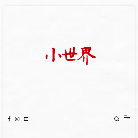
Skip
to
content
我們立足小世界，學習記錄浩瀚蒼穹
世新大學小世界