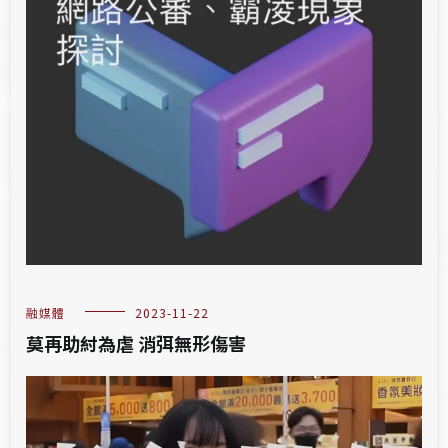
融媒體
2023-11-22
莫再助紂為虐 消弭無形傷害