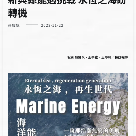
轉機
蔡幃帆
2023-11-22
記者 蔡幃帆、王亭雅、王亭軒／採訪報導