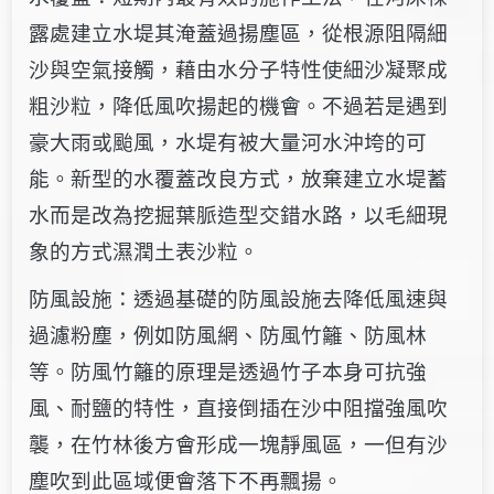
露處建立水堤其淹蓋過揚塵區，從根源阻隔細
沙與空氣接觸，藉由水分子特性使細沙凝聚成
粗沙粒，降低風吹揚起的機會。不過若是遇到
豪大雨或颱風，水堤有被大量河水沖垮的可
能。新型的水覆蓋改良方式，放棄建立水堤蓄
水而是改為挖掘葉脈造型交錯水路，以毛細現
象的方式濕潤土表沙粒。
防風設施：透過基礎的防風設施去降低風速與
過濾粉塵，例如防風網、防風竹籬、防風林
等。防風竹籬的原理是透過竹子本身可抗強
風、耐鹽的特性，直接倒插在沙中阻擋強風吹
襲，在竹林後方會形成一塊靜風區，一但有沙
塵吹到此區域便會落下不再飄揚。