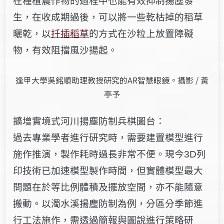
在種植農作物的過程中也能有效抑制揚塵發
生，在收成期過後，可以將一些乾枯掉的稻草
曬乾，以
扦插稻草
的方式在沙粒上放置障礙
物，有效阻擋風沙揚起。
逢甲大學吳銘順助理教授研究的AR智慧眼鏡。攝影 / 黃
亭予
擴增實境式河川揚塵防制兵棋圖台：
過去專業學者進行研究時，需要建置模型進行
施作推演，製作耗時過長非常不便。現今3D列
印技術已加速模型製作時間，但實體模型最大
問題在於等比例體積及擺放空間，亦不能隨意
搬動。以濁水溪揚塵防制為例，分區分季節進
行工法施作，需透過簡報與圖說進行策略研