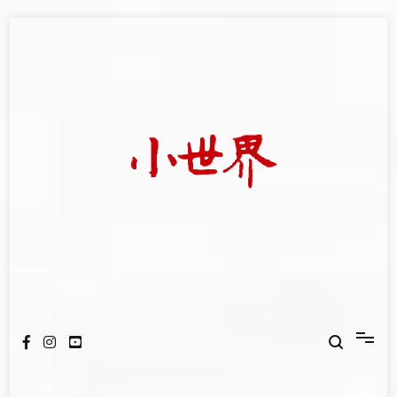
Skip
to
content
我們立足小世界，學習記錄浩瀚蒼穹
世新大學小世界