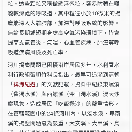
粒。這些顆粒又稱做懸浮微粒，容易附著在喉
嚨較深處的呼吸道，其中粒徑小於10微米的揚
塵能深入人體肺部
，加深對呼吸系統的影響。
無論長期或短期身處高空氣污染環境下，皆會
提高支氣管炎、氣喘、心血管疾病、肺癌等呼
吸道疾病風險及死亡率。
河川揚塵問題已困擾沿岸居民多年，水利署水
利行政組張順竹科長指出，最早可追溯到清朝
「
裨海紀遊
」的文獻記載，資料中紀錄東螺溪
（舊濁水溪）與西螺溪（今日濁水溪）漫天沙
塵現象，造成
居民「吃飯攪沙」的嚴重情形。
在管轄範圍中的24條河川內，以濁水溪、卑南
溪的揚塵問題最為嚴重，大安溪、大甲溪、烏