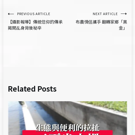
文
PREVIOUS ARTICLE
NEXT ARTICLE
【攝影報導】傳統信仰的傳承
布農情侶攜手 翻轉家鄉「黑
章
揭開乩身背後秘辛
金」
導
覽
Related Posts