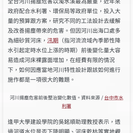
全台河川揚塵危害以濁水溪最為嚴重，近年來
政府配合水利署、環保局等政府單位，投入大
量的預算跟方案，研究不同的工法設計去緩解
及改善揚塵帶來的危害。但因河川出海口處多
為細砂質河床，
汛期
（指河流流域內季節性降
水引起定時水位上漲的時期
）
前後變化量大容
易造成河床裸露面增加，在經費有限的情況
下，如何因應當地河川特性設計跟該如何進行
施作都是一項很大的難題。
河川揚塵危害前後整治變化數值。資料來源 /
台中市水
利署
逢甲大學建設學院的吳銘順助理教授表示，透
過河道水位是否下降明顯、河床乾枯等實地觀