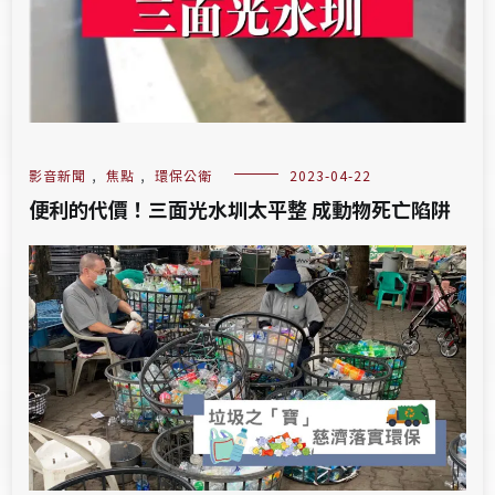
影音新聞
,
焦點
,
環保公衛
2023-04-22
便利的代價！三面光水圳太平整 成動物死亡陷阱