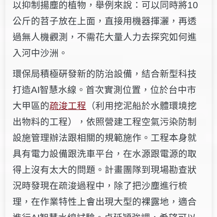
以抑制揚塵的植物，舉例來說：可以同時將10
公斤的苕子放在上面，直接用機器揮灑，再透
過無人機觀測，不需花大量人力去探究如何進
入河中沙洲。
環保局積極硏發新的防治設備，結合新型科技
打造AI智慧水線。首次實測位置，位於台中市
大甲區的
疏浚工程
（利用挖泥船於水體環境挖
出物料的工程），依照營建工程空氣污染防制
設施管理辦法跟相關的規範施作。工程本身就
具有電力設備跟洗車平台，在水源跟電源的取
得上沒有太大的問題。計畫團隊到現場勘查狀
況時發現在疏浚過程中，除了把沙塵進行梳
理，在作業特性上會出現大型的裸露地，適合