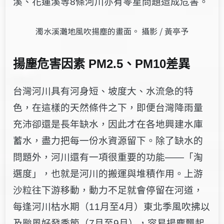
溪、花蓮溪等8條河川亦有零星問題造成危害。
濁水溪灘地風吹揚塵的畫面。 攝影 / 黃亭予
揚塵危害因素 PM2.5、PM10差異
台灣河川具有河身短、坡度大、水流急的特
色，在這樣的天然條件之下，即便台灣降雨量
充沛卻還是長年缺水，因此才在各地興建水庫
蓄水，盡力把每一份水資源留下。除了缺水的
問題外，河川還
有一項很重要的功能——「淘
選度」，也就是河川的搬運與堆積作用。上游
沙粒往下游移動，動力不足就會停留在河道，
每逢河川枯水期（11月至4月）東北季風吹拂以
及颱風好發季節（7月至9月），容易揚塵飄起