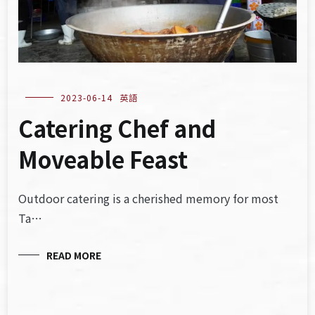
2023-06-14
英語
Catering Chef and
Moveable Feast
Outdoor catering is a cherished memory for most
Ta…
READ MORE