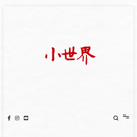
Skip
to
content
我們立足小世界，學習記錄浩瀚蒼穹
世新大學小世界