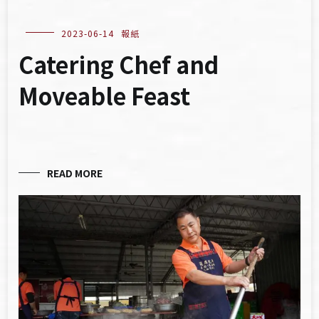
2023-06-14
報紙
Catering Chef and
Moveable Feast
READ MORE