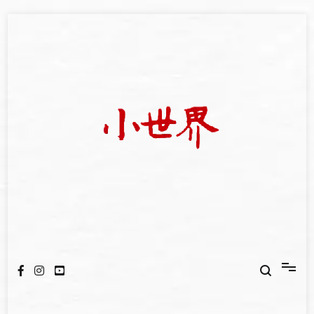
Skip
to
content
我們立足小世界，學習記錄浩瀚蒼穹
世新大學小世界