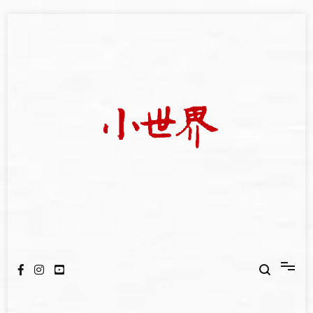
Skip
to
content
我們立足小世界，學習記錄浩瀚蒼穹
世新大學小世界