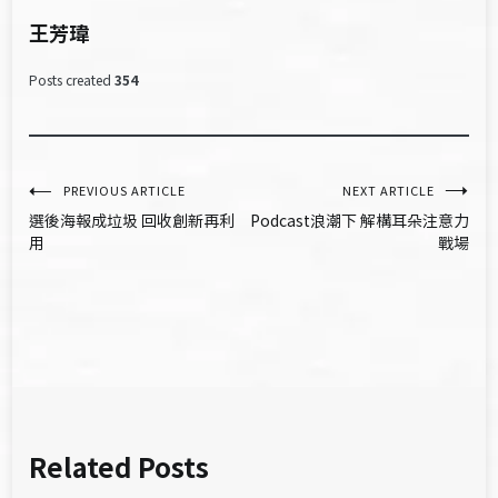
王芳瑋
Posts created
354
文
PREVIOUS ARTICLE
NEXT ARTICLE
選後海報成垃圾 回收創新再利
Podcast浪潮下 解構耳朵注意力
章
用
戰場
導
覽
Related Posts