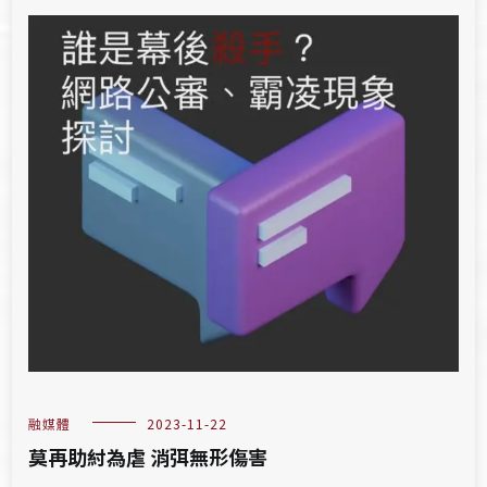
融媒體
2023-11-22
莫再助紂為虐 消弭無形傷害