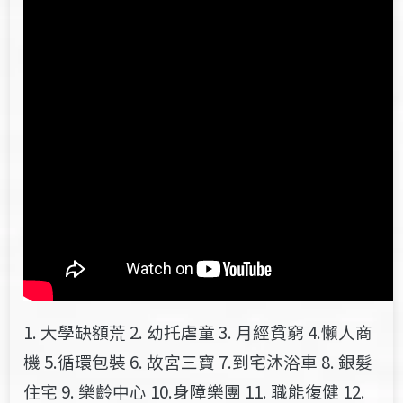
1. 大學缺額荒 2. 幼托虐童 3. 月經貧窮 4.懶人商
機 5.循環包裝 6. 故宮三寶 7.到宅沐浴車 8. 銀髮
住宅 9. 樂齡中心 10.身障樂團 11. 職能復健 12.