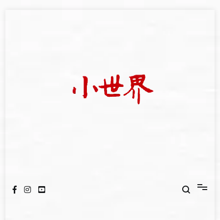
Skip
to
content
我們立足小世界，學習記錄浩瀚蒼穹
世新大學小世界