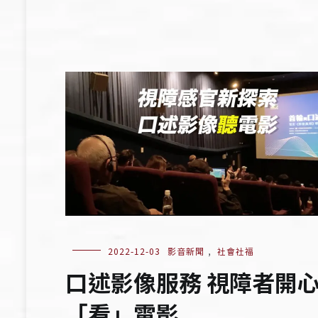
2022-12-03
影音新聞
,
社會社福
口述影像服務 視障者開
「看」電影