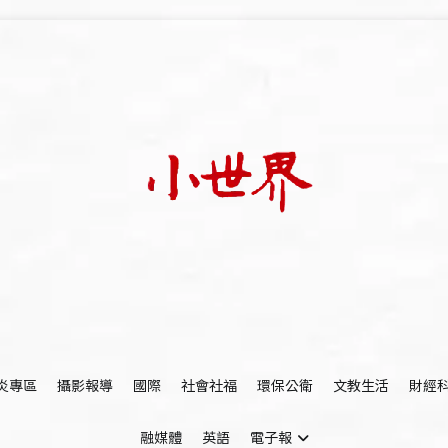
我們立足小世界，學習記錄浩瀚蒼穹
世新大學小世界
炎專區
攝影報導
國際
社會社福
環保公衛
文教生活
財經
融媒體
英語
電子報