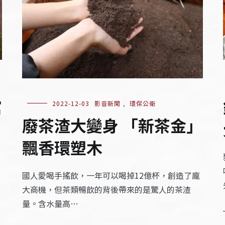
館
2022-12-03
影音新聞
,
環保公衛
廢茶渣大變身 「新茶金」
飄香環塑木
國人愛喝手搖飲，一年可以喝掉12億杯，創造了龐
大商機，但茶類暢飲的背後帶來的是驚人的茶渣
量。含水量高…