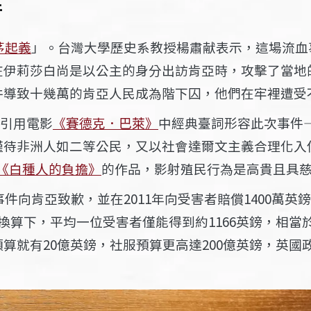
件
茅起義
」。台灣大學歷史系教授楊肅献表示，這場流血
在伊莉莎白尚是以公主的身分出訪肯亞時，攻擊了當地
件導致十幾萬的肯亞人民成為階下囚，他們在牢裡遭受
引用電影
《賽德克．巴萊》
中經典臺詞形容此次事件
僅待非洲人如二等公民，又以社會達爾文主義合理化入
《白種人的負擔》
的作品，影射殖民行為是高貴且具
件向肯亞致歉，並在2011年向受害者賠償1400萬英
算下，平均一位受害者僅能得到約1166英鎊，相當於
算就有20億英鎊，社服預算更高達200億英鎊，英