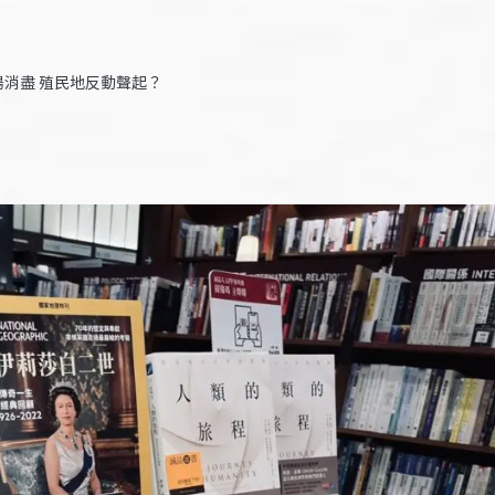
消盡 殖民地反動聲起？