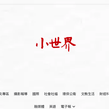
我們立足小世界，學習記錄浩瀚蒼穹
世新大學小世界
炎專區
攝影報導
國際
社會社福
環保公衛
文教生活
財經
融媒體
英語
電子報