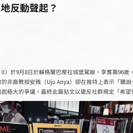
民地反動聲起？
eth II）於9月8日於蘇格蘭巴摩拉城堡駕崩，享耆壽96
的非裔教授安雅（Uju Anya）卻在推特上表示「聽
引起極大的爭議，最終此篇貼文以違反社群規定「希望