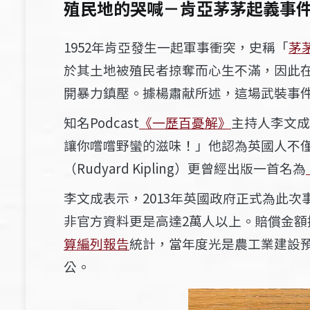
殖民地的哭喊－肯亞茅茅起義事
1952年肯亞發生一起軍事衝突，史稱「
茅
於其土地被殖民者掠奪而心生不滿，因此
開暴力鎮壓。據楊肅献所述，這場武裝事
知名Podcast
《一歷百憂解》
主持人李文成
讓你嚐嚐野蠻的滋味！」他認為英國人不
（Rudyard Kipling）更曾經出版一首名為
李文成表示，2013年英國政府正式為此次事
非官方資料更是高達2萬人以上。賠償金額換
算編列報告
統計，當年度光是農工業建設預
公。