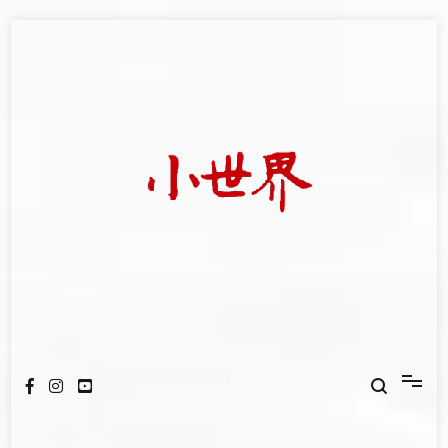
Skip
to
content
我們立足小世界，學習記錄浩瀚蒼穹
世新大學小世界