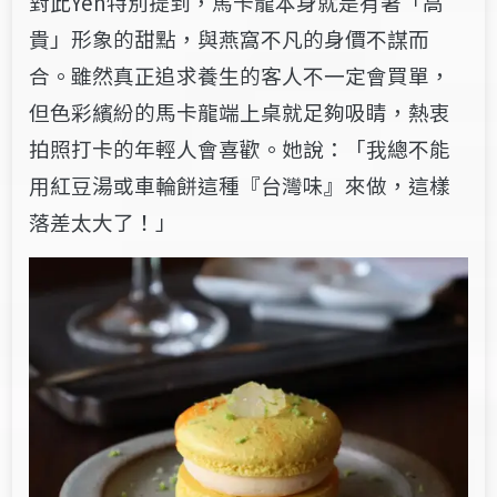
對此Yen特別提到，馬卡龍本身就是有著「高
貴」形象的甜點，與燕窩不凡的身價不謀而
合。雖然真正追求養生的客人不一定會買單，
但色彩繽紛的馬卡龍端上桌就足夠吸睛，熱衷
拍照打卡的年輕人會喜歡。她說：「我總不能
用紅豆湯或車輪餅這種『台灣味』來做，這樣
落差太大了！」