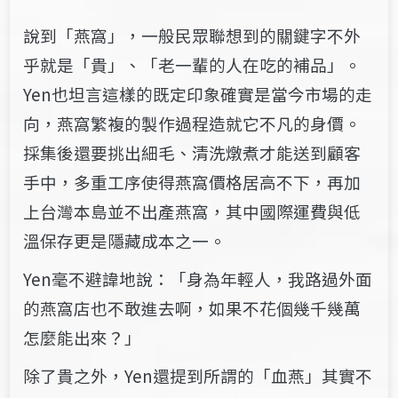
說到「燕窩」，一般民眾聯想到的關鍵字不外
乎就是「貴」、「老一輩的人在吃的補品」。
Yen也坦言這樣的既定印象確實是當今市場的走
向，燕窩繁複的製作過程造就它不凡的身價。
採集後還要挑出細毛、清洗燉煮才能送到顧客
手中，多重工序使得燕窩價格居高不下，再加
上台灣本島並不出產燕窩，其中國際運費與低
溫保存更是隱藏成本之一。
Yen毫不避諱地說：「身為年輕人，我路過外面
的燕窩店也不敢進去啊，如果不花個幾千幾萬
怎麼能出來？」
除了貴之外，Yen還提到所謂的「血燕」其實不