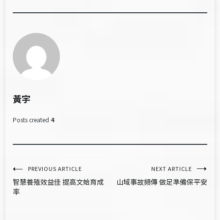
黃宇
Posts created
4
文
PREVIOUS ARTICLE
NEXT ARTICLE
智慧養殖效益佳 提高文蛤育成
山域事故頻傳 做足準備保平安
章
率
導