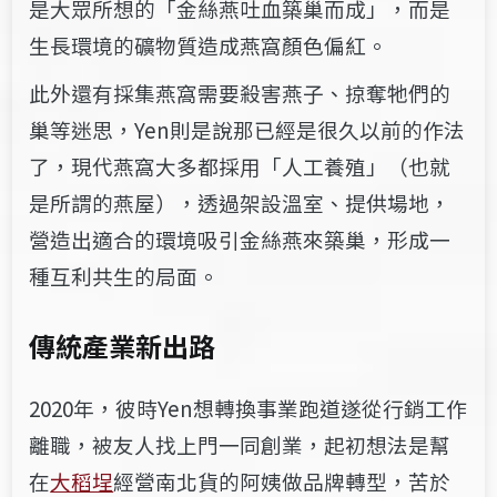
是大眾所想的「金絲燕吐血築巢而成」，而是
生長環境的礦物質造成燕窩顏色偏紅。
此外還有採集燕窩需要殺害燕子、掠奪牠們的
巢等迷思，Yen則是說那已經是很久以前的作法
了，現代燕窩大多都採用「人工養殖」（也就
是所謂的燕屋），透過架設溫室、提供場地，
營造出適合的環境吸引金絲燕來築巢，形成一
種互利共生的局面。
傳統產業新出路
2020年，彼時Yen想轉換事業跑道遂從行銷工作
離職，被友人找上門一同創業，起初想法是幫
在
大稻埕
經營南北貨的阿姨做品牌轉型，苦於