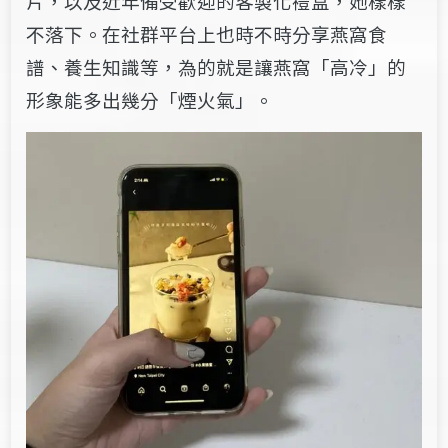
片，以及近年備受歡迎的客製化禮盒，她樣樣
不落下。在社群平台上也時不時分享燕窩食
譜、養生知識等，為的就是讓燕窩「高冷」的
形象能多出幾分「煙火氣」。