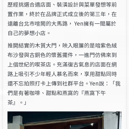
歷經挑選合適店面、裝潢設計與菜單發想等前
置作業，終於在品牌正式成立後的第三年，在
遠離台北市喧鬧的大馬路， Yen擁有一間屬於
自己的夢想小店。
推開結實的木質大門，映入眼簾的是暗紫色絨
布沙發與古銅色的懷舊擺件，一進門仿佛來到
上個世紀的喫茶店。充滿復古氣息的店面在網
路上吸引不少年輕人慕名而來，享用甜點同時
還不忘拍照打卡上傳到社群平台。Yen說：「我
們是有著咖啡、甜點和燕窩的『燕窩下午
茶』。」