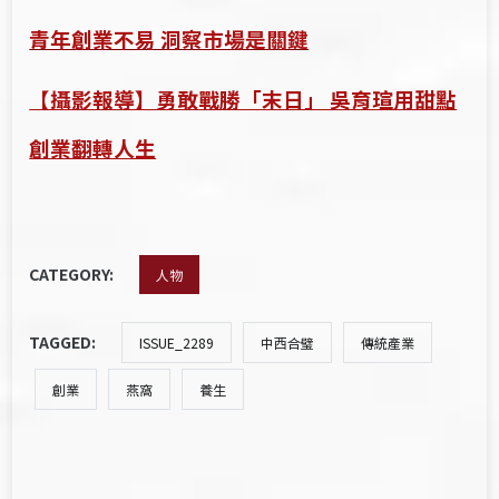
青年創業不易 洞察市場是關鍵
【攝影報導】勇敢戰勝「末日」 吳育瑄用甜點
創業翻轉人生
CATEGORY:
人物
TAGGED:
ISSUE_2289
中西合璧
傳統產業
創業
燕窩
養生